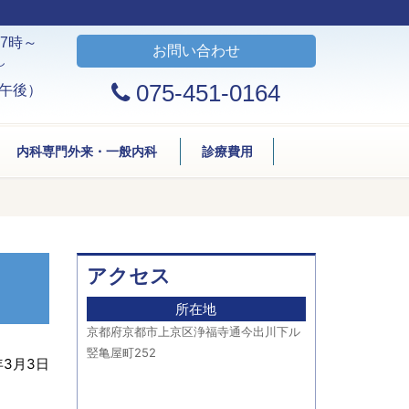
7時～
お問い合わせ
し
075-451-0164
午後）
内科専門外来・一般内科
診療費用
アクセス
所在地
京都府京都市上京区浄福寺通今出川下ル
竪亀屋町252
年3月3日