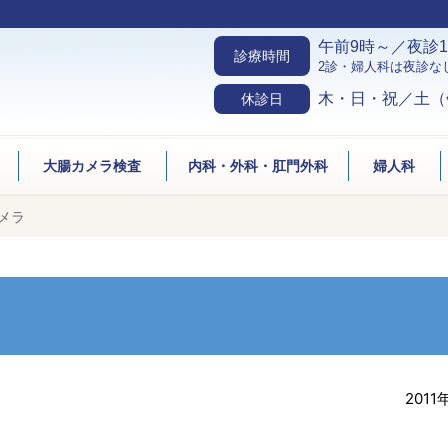
午前9時～／夜診1
診療時間
2診・婦人科は夜診な
木・日・祝／土（
休診日
大腸カメラ検査
内科・外科・肛門外科
婦人科
メラ
2011