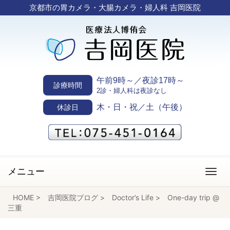
京都市の胃カメラ・大腸カメラ・婦人科 吉岡医院
午前9時～／夜診17時～
診療時間
2診・婦人科は夜診なし
木・日・祝／土（午後）
休診日
メニュー
HOME
>
吉岡医院ブログ
>
Doctor’s Life
>
One-day trip @
三重