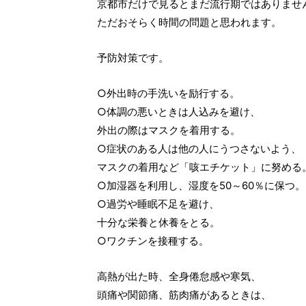
京都市だけで見るとまだ流行期ではありませ
ただおそらく時間の問題と思われます。
予防対策です。
○外出時の手洗いを励行する。
○体調の悪いときは人込みを避け、
外出の際はマスクを着用する。
○症状のある人は他の人にうつさないよう、
マスクの着用など「咳エチケット」に努める
○加湿器を利用し、湿度を50～60％に保つ。
○過労や睡眠不足を避け、
十分な栄養と休養をとる。
○ワクチンを接種する。
高熱が出た時、全身倦怠感や寒気、
頭痛や関節痛、筋肉痛があるときは、