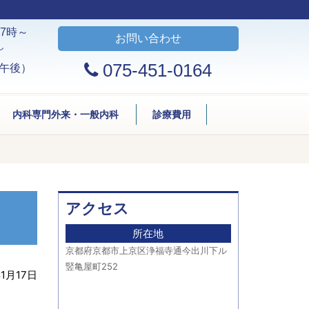
7時～
お問い合わせ
し
075-451-0164
午後）
内科専門外来・一般内科
診療費用
アクセス
所在地
京都府京都市上京区浄福寺通今出川下ル
竪亀屋町252
年1月17日