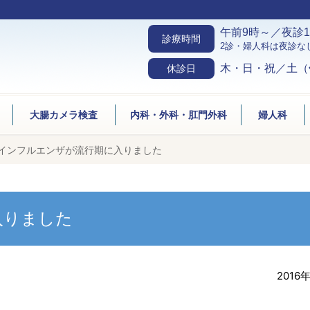
午前9時～／夜診1
診療時間
2診・婦人科は夜診な
木・日・祝／土（
休診日
大腸カメラ検査
内科・外科・肛門外科
婦人科
インフルエンザが流行期に入りました
入りました
2016