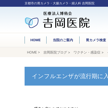
京都市の胃カメラ・大腸カメラ・婦人科 吉岡医院
HOME
当院のご案内
胃カメラ検査
HOME
>
吉岡医院ブログ
>
ワクチン・感染症
>
インフルエンザが流行期に