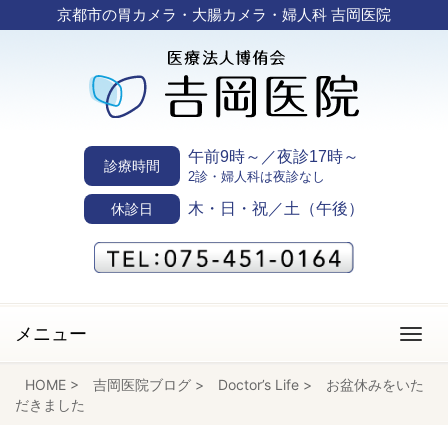
京都市の胃カメラ・大腸カメラ・婦人科 吉岡医院
午前9時～／夜診17時～
診療時間
2診・婦人科は夜診なし
木・日・祝／土（午後）
休診日
メニュー
HOME
>
吉岡医院ブログ
>
Doctor’s Life
>
お盆休みをいた
だきました