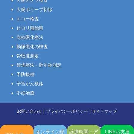
大腸カメラ検査
大腸ポリープ切除
エコー検査
ピロリ菌除菌
痔核硬化療法
動脈硬化の検査
骨密度測定
禁煙療法・肺年齢測定
予防接種
子宮がん検診
不妊治療
|
|
お問い合わせ
プライバシーポリシー
サイトマップ
Copyright © 医療法人博侑会 吉岡医院 All Rights Reserved.
オンライン順
診療時間・ア
LINEお友達