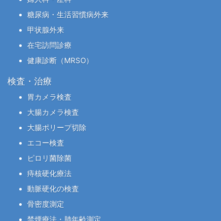
糖尿病・生活習慣病外来
甲状腺外来
在宅訪問診療
健康診断（MRSO）
検査・治療
胃カメラ検査
大腸カメラ検査
大腸ポリープ切除
エコー検査
ピロリ菌除菌
痔核硬化療法
動脈硬化の検査
骨密度測定
禁煙療法・肺年齢測定