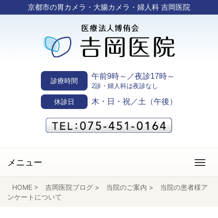
京都市の胃カメラ・大腸カメラ・婦人科 吉岡医院
午前9時～／夜診17時～
診療時間
2診・婦人科は夜診なし
木・日・祝／土（午後）
休診日
メニュー
HOME
>
吉岡医院ブログ
>
当院のご案内
>
当院の患者様ア
ンケートについて