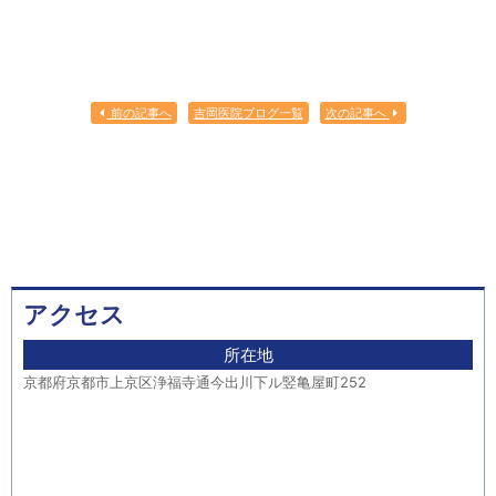
前の記事へ
吉岡医院ブログ一覧
次の記事へ
アクセス
所在地
京都府京都市上京区浄福寺通今出川下ル竪亀屋町252