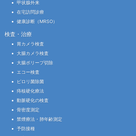
甲状腺外来
在宅訪問診療
健康診断（MRSO）
検査・治療
胃カメラ検査
大腸カメラ検査
大腸ポリープ切除
エコー検査
ピロリ菌除菌
痔核硬化療法
動脈硬化の検査
骨密度測定
禁煙療法・肺年齢測定
予防接種