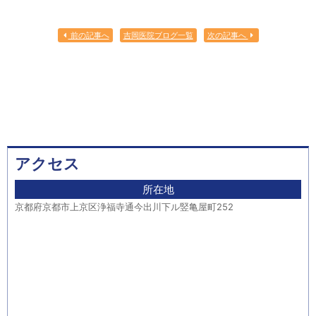
前の記事へ
吉岡医院ブログ一覧
次の記事へ
アクセス
所在地
京都府京都市上京区浄福寺通今出川下ル竪亀屋町252