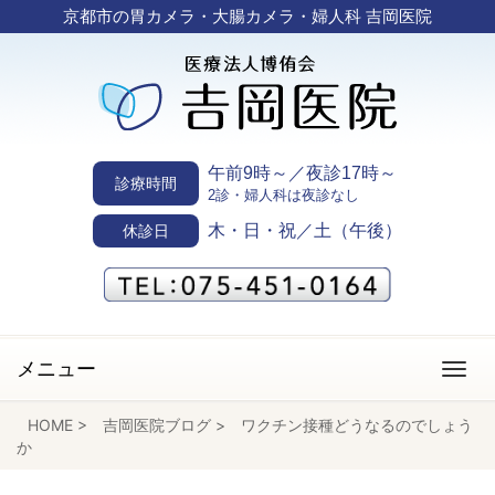
京都市の胃カメラ・大腸カメラ・婦人科 吉岡医院
午前9時～／夜診17時～
診療時間
2診・婦人科は夜診なし
木・日・祝／土（午後）
休診日
メニュー
HOME
>
吉岡医院ブログ
>
ワクチン接種どうなるのでしょう
か