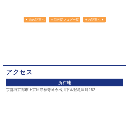
前の記事へ
吉岡医院ブログ一覧
次の記事へ
アクセス
所在地
京都府京都市上京区浄福寺通今出川下ル竪亀屋町252