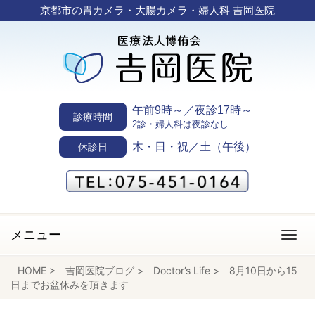
京都市の胃カメラ・大腸カメラ・婦人科 吉岡医院
午前9時～／夜診17時～
診療時間
2診・婦人科は夜診なし
木・日・祝／土（午後）
休診日
メニュー
HOME
>
吉岡医院ブログ
>
Doctor’s Life
>
8月10日から15
日までお盆休みを頂きます