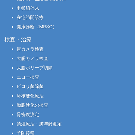
甲状腺外来
在宅訪問診療
健康診断（MRSO）
検査・治療
胃カメラ検査
大腸カメラ検査
大腸ポリープ切除
エコー検査
ピロリ菌除菌
痔核硬化療法
動脈硬化の検査
骨密度測定
禁煙療法・肺年齢測定
予防接種