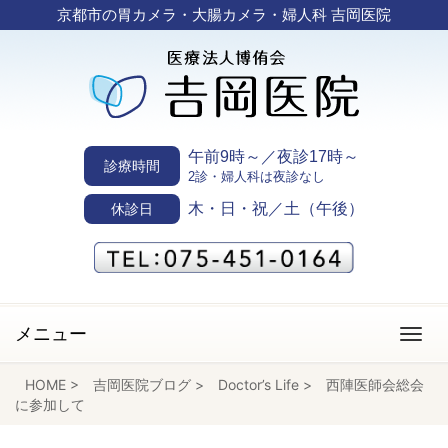
京都市の胃カメラ・大腸カメラ・婦人科 吉岡医院
午前9時～／夜診17時～
診療時間
2診・婦人科は夜診なし
木・日・祝／土（午後）
休診日
メニュー
HOME
>
吉岡医院ブログ
>
Doctor’s Life
>
西陣医師会総会
に参加して