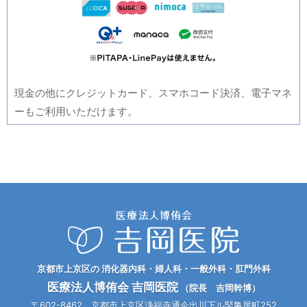
現金の他にクレジットカード、スマホコード決済、電子マネ
ーもご利用いただけます。
京都市上京区の 消化器内科・婦人科・一般外科・肛門外科
医療法人博侑会 吉岡医院
（院長 吉岡幹博）
〒602-8462 京都市上京区浄福寺通今出川下ル竪亀屋町252