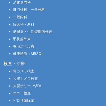
消化器内科
肛門外科・一般外科
一般内科
婦人科・産科
糖尿病・生活習慣病外来
甲状腺外来
在宅訪問診療
健康診断（MRSO）
検査・治療
胃カメラ検査
大腸カメラ検査
大腸ポリープ切除
エコー検査
ピロリ菌除菌