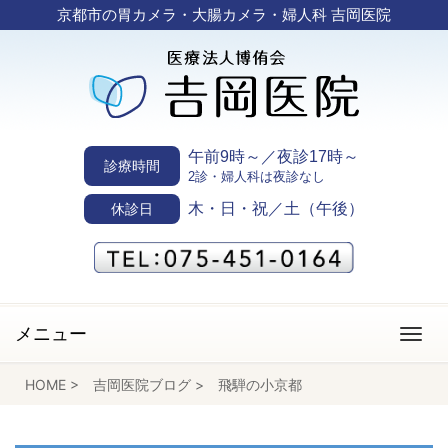
京都市の胃カメラ・大腸カメラ・婦人科 吉岡医院
午前9時～／夜診17時～
診療時間
2診・婦人科は夜診なし
木・日・祝／土（午後）
休診日
メニュー
HOME
>
吉岡医院ブログ
>
飛騨の小京都