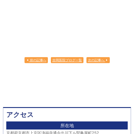
前の記事へ
吉岡医院ブログ一覧
次の記事へ
アクセス
所在地
京都府京都市上京区浄福寺通今出川下ル竪亀屋町252