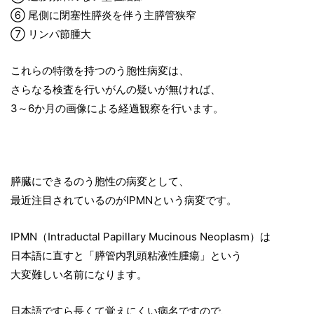
⑥ 尾側に閉塞性膵炎を伴う主膵管狭窄
⑦ リンパ節腫大
これらの特徴を持つのう胞性病変は、
さらなる検査を行いがんの疑いが無ければ、
3～6か月の画像による経過観察を行います。
膵臓にできるのう胞性の病変として、
最近注目されているのがIPMNという病変です。
IPMN（Intraductal Papillary Mucinous Neoplasm）は
日本語に直すと「膵管内乳頭粘液性腫瘍」という
大変難しい名前になります。
日本語ですら長くて覚えにくい病名ですので、