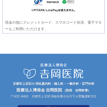
現金の他にクレジットカード、スマホコード決済、電子マネ
ーもご利用いただけます。
京都市上京区の 消化器内科・婦人科・一般外科・肛門外科
医療法人博侑会 吉岡医院
（院長 吉岡幹博）
〒602-8462 京都市上京区浄福寺通今出川下ル竪亀屋町252