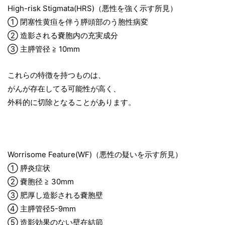
High-risk Stigmata(HRS)（悪性を強く示す所見）
① 閉塞性黄疸を伴う膵頭部のう胞性病変
② 造影される嚢胞内の充実成分
③ 主膵管径 ≧ 10mm
これらの特徴を持つものは、
がんが存在してる可能性が高く、
外科的に切除となることがあります。
Worrisome Feature(WF)（悪性の疑いを示す所見）
① 膵炎症状
② 嚢胞径 ≧ 30mm
③ 肥厚し造影される嚢胞壁
④ 主膵管径5-9mm
⑤ 造影効果のない壁在結節