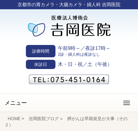
京都市の胃カメラ・大腸カメラ・婦人科 吉岡医院
午前9時～／夜診17時～
診療時間
2診・婦人科は夜診なし
木・日・祝／土（午後）
休診日
メニュー
HOME
>
吉岡医院ブログ
>
膵がんは早期発見が大事（その
２）