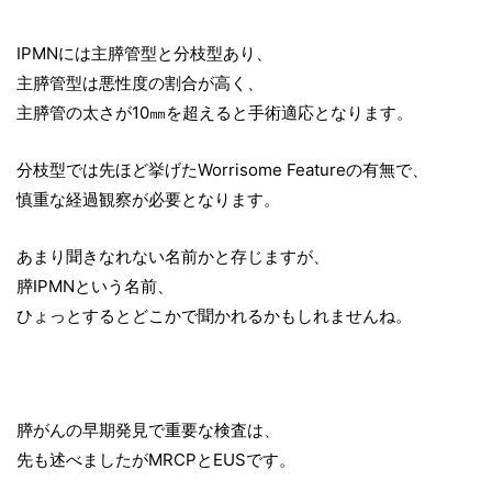
IPMNには主膵管型と分枝型あり、
主膵管型は悪性度の割合が高く、
主膵管の太さが10㎜を超えると手術適応となります。
分枝型では先ほど挙げたWorrisome Featureの有無で、
慎重な経過観察が必要となります。
あまり聞きなれない名前かと存じますが、
膵IPMNという名前、
ひょっとするとどこかで聞かれるかもしれませんね。
膵がんの早期発見で重要な検査は、
先も述べましたがMRCPとEUSです。