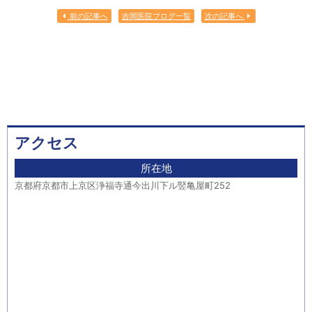
前の記事へ
吉岡医院ブログ一覧
次の記事へ
アクセス
所在地
京都府京都市上京区浄福寺通今出川下ル竪亀屋町252