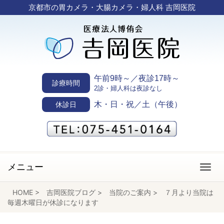
京都市の胃カメラ・大腸カメラ・婦人科 吉岡医院
午前9時～／夜診17時～
診療時間
2診・婦人科は夜診なし
木・日・祝／土（午後）
休診日
メニュー
HOME
>
吉岡医院ブログ
>
当院のご案内
>
７月より当院は
毎週木曜日が休診になります