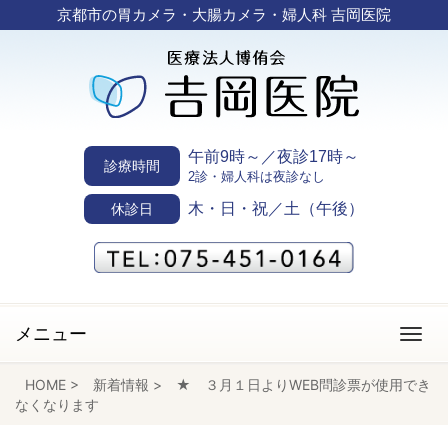
京都市の胃カメラ・大腸カメラ・婦人科 吉岡医院
午前9時～／夜診17時～
診療時間
2診・婦人科は夜診なし
木・日・祝／土（午後）
休診日
メニュー
HOME
>
新着情報
>
★ ３月１日よりWEB問診票が使用でき
なくなります