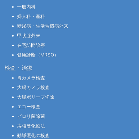
一般内科
婦人科・産科
糖尿病・生活習慣病外来
甲状腺外来
在宅訪問診療
健康診断（MRSO）
検査・治療
胃カメラ検査
大腸カメラ検査
大腸ポリープ切除
エコー検査
ピロリ菌除菌
痔核硬化療法
動脈硬化の検査