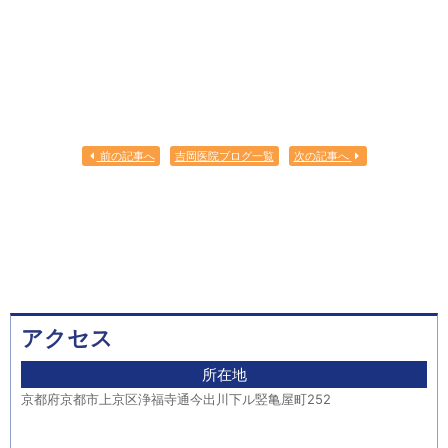
前の記事へ
吉岡医院ブログ一覧
次の記事へ
アクセス
所在地
京都府京都市上京区浄福寺通今出川下ル竪亀屋町252