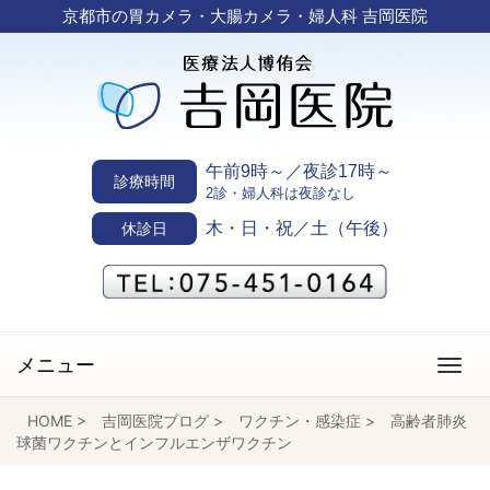
京都市の胃カメラ・大腸カメラ・婦人科 吉岡医院
午前9時～／夜診17時～
診療時間
2診・婦人科は夜診なし
木・日・祝／土（午後）
休診日
メニュー
HOME
>
吉岡医院ブログ
>
ワクチン・感染症
>
高齢者肺炎
球菌ワクチンとインフルエンザワクチン